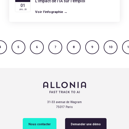
L'impact de l'IA sur l'emploi
01
JUIL 25
Voir l'infographie →
4
5
6
7
8
9
10
1
31-33 avenue de Wagram
75017 Paris
Nous contacter
Demander une démo