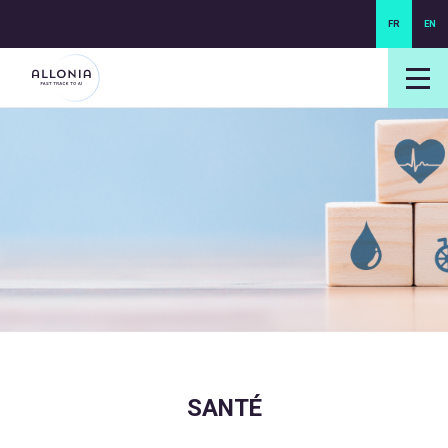
FR
EN
login NEXUS
login NEO
SANTÉ