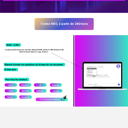
Testez NEO, à partir de 24€/mois
NEO & NEXUS, 2 produits puissants, à la pointe
de l’innovation