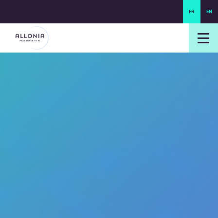
FR
EN
login NEXUS
login NEO