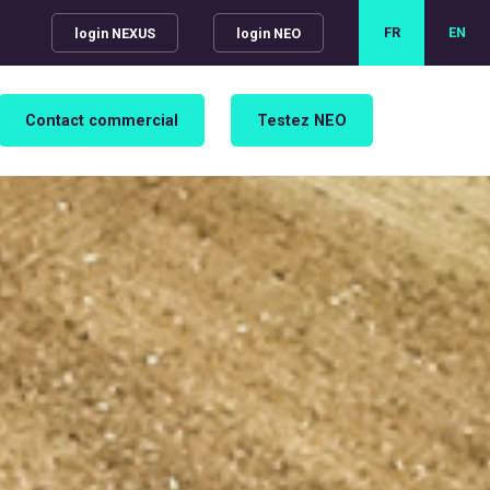
FR
EN
login NEXUS
login NEO
Contact commercial
Testez NEO