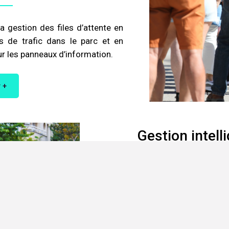
la gestion des files d’attente en
s de trafic dans le parc et en
ur les panneaux d’information.
 +
Gestion intell
L’IA peut être utilisée pour opt
zones touristiques, en tenant
périodes de pointe.