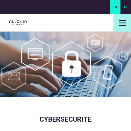
FR
EN
login NEXUS
login NEO
CYBERSECURITE