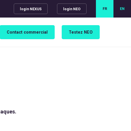
FR
EN
login NEXUS
login NEO
Contact commercial
Testez NEO
taques.