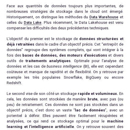
Face aux quantités de données toujours plus importantes, de
nombreuses stratégies de stockage dans le cloud ont émergé.
Historiquement, on distingue les méthodes du
Data Warehouse
et
celles du
Data Lake
. Plus récemment, le Data Lakehouse est venu
compenser les difficultés des deux précédentes techniques.
L’objectif du premier est le stockage de
données structurées et
déjà retraitées
dans le cadre d’un objectif précis. Cet “entrepôt de
données” regroupe des systèmes complets, qui vont intégrer à la
fois des
bases de données, des moteurs d’exécutions
et divers
outils de
traitements analytiques
. Optimale pour l’analyse de
données et les cas de
business intelligence
(BI), elle est cependant
coûteuse et manque de rapidité et de flexibilité. On y retrouve par
exemple les très populaires Snowflake, BigQuery ou encore
Redshift.
Le second vise de son côté un stockage
rapide et volumineux.
En
cela, les données sont stockées de manière
brute
, avec pas (ou
peu) de retraitement. Ces données ne sont pas stockées dans un
objectif précis, c’est donc un vaste “
lac de données
”, avec un
potentiel à définir. Elles peuvent être facilement récupérées et
analysées, ce qui rend ce stockage optimal pour le
machine
learning et l’intelligence artificielle
. On y retrouve souvent des