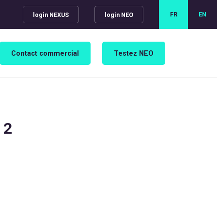
FR
EN
login NEXUS
login NEO
Contact commercial
Testez NEO
 2