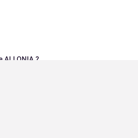
dre ALLONIA
?
 non, nous sommes ouverts à
epuis que tu
du projet.