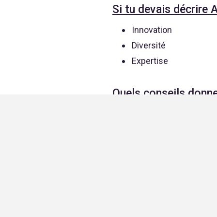
Si tu devais décrire
Innovation
Diversité
Expertise
Quels conseils donne
Ne pas hésiter à nous cont
partager et débattre autour 
Quels sont les projet
travailles chez ALL
Participer à insuffler une no