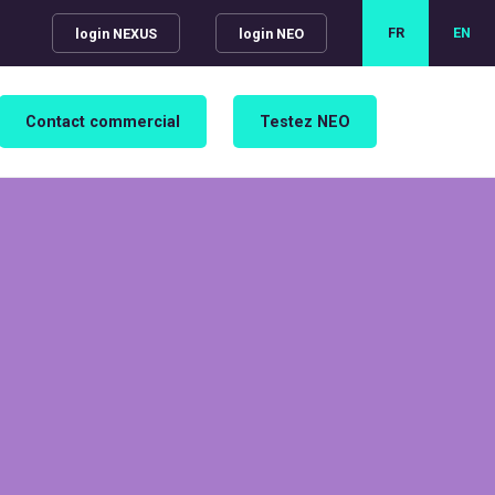
FR
EN
login NEXUS
login NEO
Contact commercial
Testez NEO