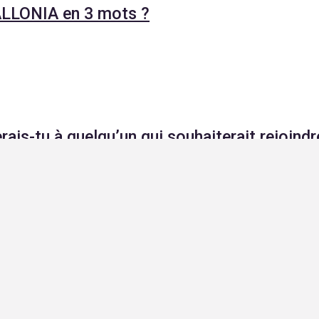
 ALLONIA en 3 mots
?
rais-tu à quelqu’un qui souhaiterait rejoin
acter ! Que ce soit pour nous rejoindre ou finalement
des convictions sur l’IA et la pratique produit !
s ou réalisations dont tu es le plus fier(e) d
ONIA
?
uvelle vision au produit Aleia et à améliorer l’organisation 