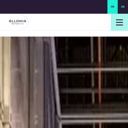
FR
EN
login NEXUS
login NEO