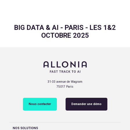
BIG DATA & AI - PARIS - LES 1&2
OCTOBRE 2025
31-33 avenue de Wagram
75017 Paris
Nous contacter
Demander une démo
NOS SOLUTIONS