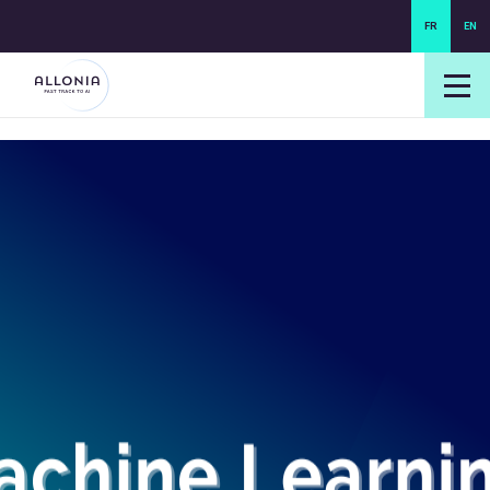
FR
EN
login NEXUS
login NEO