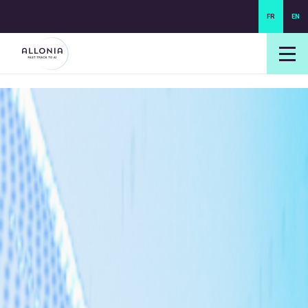
FR
EN
login NEXUS
login NEO