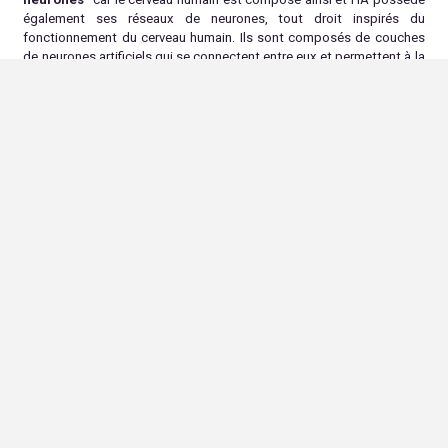
également ses réseaux de neurones, tout droit inspirés du
fonctionnement du cerveau humain. Ils sont composés de couches
de neurones artificiels qui se connectent entre eux et permettent à la
machine d’apprendre et de prendre des décisions.
En IA, le terme
Machine Learning
est très employé mais de quoi
s’agit-il ? Le machine learning
ou ML
est un sous-domaine de l’IA qui
se concentre sur la création d’algorithmes qui peuvent apprendre à
partir de données sans être explicitement programmés. Ces
algorithmes peuvent identifier des schémas, faire des prédictions et
prendre des décisions basées sur les données qu’ils ont été
entraînés.
En d’autres termes, le ML est un outil puissant qui peut être utilisé
pour créer des systèmes d’IA, mais ce n’est pas la seule approche
pour créer une intelligence artificielle.
On ne peut pas parler d’IA sans parler de
data
(en français : la
donnée). Pourquoi ? Parce que l’IA a besoin de grandes quantités de
données pour apprendre et fonctionner. Plus elle a de données, plus
l’IA est performante.
La
data science
notamment, utilise des techniques scientifiques,