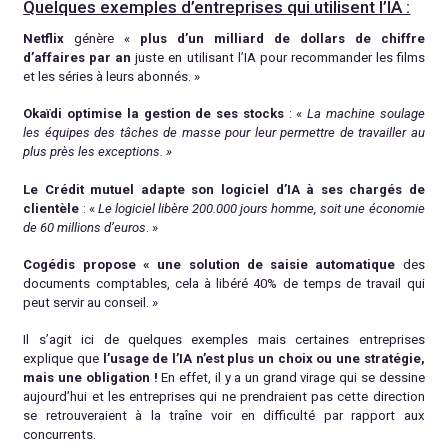
Quelques exemples d’entreprises qui utilisent l’IA
:
Netflix
génère «
plus d’un milliard de dollars de chiffre
d’affaires
par an
juste en utilisant l’IA pour recommander les films
et les séries à leurs abonnés. »
Okaïdi optimise la gestion de ses stocks
: «
La machine soulage
les équipes des tâches de masse pour leur permettre de travailler au
plus près les exceptions. »
Le Crédit mutuel
adapte son logiciel d’IA à ses chargés de
clientèle
: «
Le logiciel libère 200.000 jours homme, soit une économie
de 60 millions d’euros
. »
Cogédis
propose « une solution de saisie automatique
des
documents comptables, cela à libéré 40% de temps de travail qui
peut servir au conseil. »
Il s’agit ici de quelques exemples mais certaines entreprises
explique que
l’usage de l’IA n’est plus un choix ou une stratégie,
mais une obligation !
En effet, il y a un grand virage qui se dessine
aujourd’hui et les entreprises qui ne prendraient pas cette direction
se retrouveraient à la traîne voir en difficulté par rapport aux
concurrents.