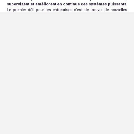
supervisent et améliorent en continue ces systèmes puissants
.
Le premier défi pour les entreprises c’est de trouver de nouvelles
compétences et mettre en place de nouveaux modes opératoires
dans les équipes.
Il faut former les salariés au vocabulaire, au langage et à la
manière dont l’IA fonctionne.
Les salariés doivent comprendre l’IA
pour l’utiliser et l’adopter. Démystifier l’IA permettra de comprendre
que l’intelligence artificielle est un outil certes puissant mais reste
un outil
parmi d’autres. Partout où l’IA se déploie, le mot d’ordre
managérial est donc
« acculturation »
.
La première crainte des salariés est la suppression de postes.
Difficile de prédire le futur. Certains experts évoquent des millions de
métiers supprimés, quand d’autres, au contraire, imaginent une
vague de créations de postes… Il n’y aura peut-être aucun
remplacement de l’humain, mais
une transformation des métiers !
Conclusion
Chez ALLONIA
on accompagne les entreprises à prendre le « train