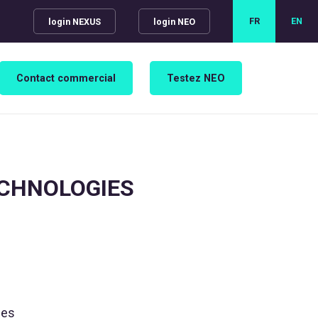
FR
EN
login NEXUS
login NEO
Contact commercial
Testez NEO
ECHNOLOGIES
les