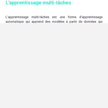
L’apprentissage multi-tâches
L’apprentissage multi-tâches est une forme d’apprentissage
automatique qui apprend des modèles à partir de données qui
concernent plusieurs tâches. Cette technique permet d’améliorer les
performances des modèles d’apprentissage automatique, en les
rendant plus efficaces et plus généraux.
En 2024, l’apprentissage multi-tâches devrait continuer à être une
tendance majeure en recherche d’apprentissage automatique. Les
chercheurs travaillent à améliorer les performances des modèles
d’apprentissage multi-tâches, ainsi qu’à les rendre plus applicables
à des domaines plus larges.
Pour connaître mieux ALLONIA
ALLONIA : la plateforme SaaS d’intelligence artificielle qui accélère et
sécurise les projets d’IA des grandes entreprises, PME, ETI et
organisations publiques. La plateforme
permet de déployer vos
projets d’IA en quelques clics et de faciliter le partage de vos