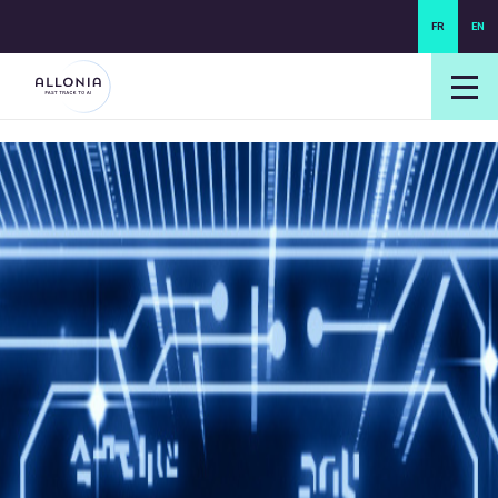
FR
EN
login NEXUS
login NEO