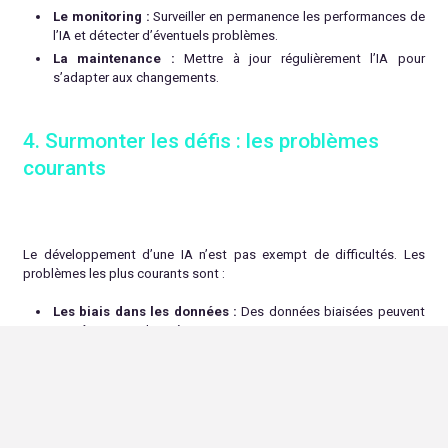
Le monitoring :
Surveiller en permanence les performances de
l’IA et détecter d’éventuels problèmes.
La maintenance :
Mettre à jour régulièrement l’IA pour
s’adapter aux changements.
4. Surmonter les défis : les problèmes
courants
Le développement d’une IA n’est pas exempt de difficultés. Les
problèmes les plus courants sont :
Les biais dans les données :
Des données biaisées peuvent
entraîner une IA biaisée.
Le sur-apprentissage :
L’IA est trop spécialisée et ne
généralise pas bien.
Le sous-apprentissage :
L’IA n’est pas assez complexe pour
apprendre la tâche.