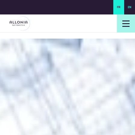
FR
EN
login NEXUS
login NEO