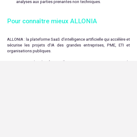
analyses aux parties prenantes non techniques.
Pour connaître mieux ALLONIA
ALLONIA : la plateforme SaaS d’intelligence artificielle qui accélère et
sécurise les projets d’IA des grandes entreprises, PME, ETI et
organisations publiques.
ALLONIA est la plateforme d’IA qui permet aux entreprises de
développer, déployer et exploiter des modèles de machine learning
(ML) de manière sécurisée et collaborative
ALLONIA
permet de déployer vos projets d’IA en quelques clics
et de faciliter le partage de vos données et de vos modèles
entre vos équipes internes, ainsi qu’avec vos partenaires et
vos clients.
La plateforme ALLONIA tout-en-un, permet une visualisation de vos
data (de l’import jusqu’au déploiement) simplement en 1 clic !