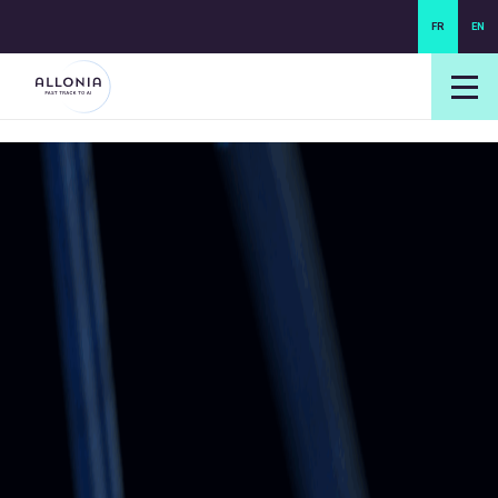
FR
EN
login NEXUS
login NEO