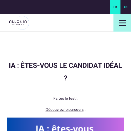
FR
EN
login NEXUS
login NEO
IA : ÊTES-VOUS LE CANDIDAT IDÉAL
?
Faites le test !
Découvrez le parcours
: