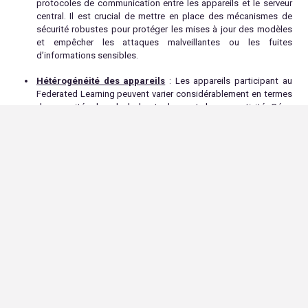
protocoles de communication entre les appareils et le serveur
central. Il est crucial de mettre en place des mécanismes de
sécurité robustes pour protéger les mises à jour des modèles
et empêcher les attaques malveillantes ou les fuites
d’informations sensibles.
Hétérogénéité des appareils
: Les appareils participant au
Federated Learning peuvent varier considérablement en termes
de capacités de calcul, de stockage et de connectivité. Gérer
cette hétérogénéité peut être un défi, car les performances des
modèles peuvent être affectées par la qualité des données et
les ressources disponibles sur chaque appareil. Des techniques
d’optimisation et de fédération adaptatives peuvent être
nécessaires pour garantir des résultats cohérents et de haute
qualité.
Coordination de l’apprentissage distribué
: Dans le
Federated Learning, la coordination de l’apprentissage entre
les appareils peut être complexe. Des mécanismes de
synchronisation et d’agrégation des modèles doivent être mis
en place pour combiner les mises à jour locales de manière
efficace et sans perte d’information. La gestion des échecs de
communication et des appareils déconnectés est également
un défi à relever.