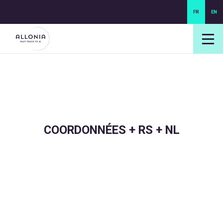
FR
EN
login NEXUS
login NEO
COORDONNÉES + RS + NL