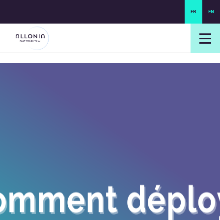
FR
EN
login NEXUS
login NEO