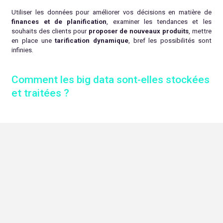
Utiliser les données pour améliorer vos décisions en matière de
finances et de planification
, examiner les tendances et les
souhaits des clients pour
proposer de nouveaux produits
, mettre
en place une
tarification dynamique
, bref les possibilités sont
infinies.
Comment les big data sont-elles stockées
et traitées ?
RGPD et Big Data – quels sont les enjeux ?
Il est important de savoir que le terme de données à caractère
personnel désigne les
informations relatives à une personne
physique
.
Elles permettent d’identifier la personne
directement
(prénom et
nom) ou
indirectement
(numéro de téléphone, numéro de client,
voix, etc.).
On parle alors de
traitement de ces données à caractère