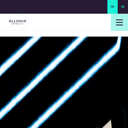
FR
EN
login NEXUS
login NEO