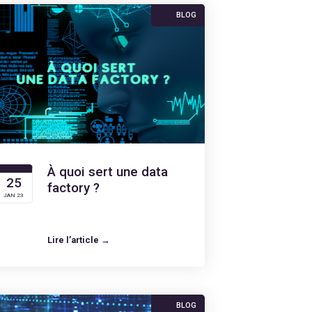
BLOG
À quoi sert une data
25
factory ?
JAN 23
Lire l’article →
BLOG