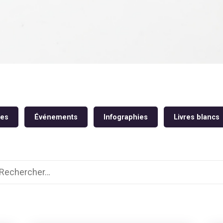
res
Événements
Infographies
Livres blancs
chercher :