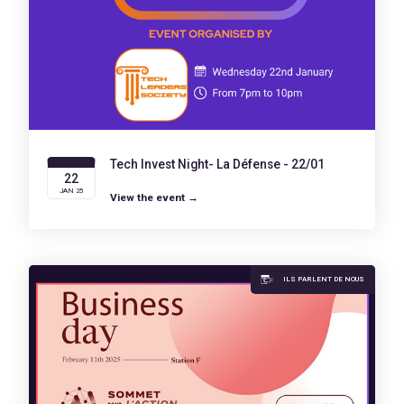
Tech Invest Night- La Défense - 22/01
22
JAN 25
View the event →
ILS PARLENT DE NOUS