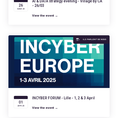
AI & DATA strategy evening - Village by CA
26
- 26/03
MAR 25
View the event →
ILS PARLENT DE NOUS
INCYBER FORUM - Lille - 1, 2 & 3 April
01
APR 25
View the event →