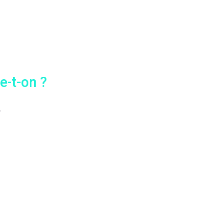
e-t-on ?
.