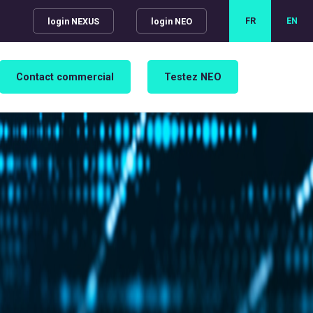
FR
EN
login NEXUS
login NEO
Contact commercial
Testez NEO